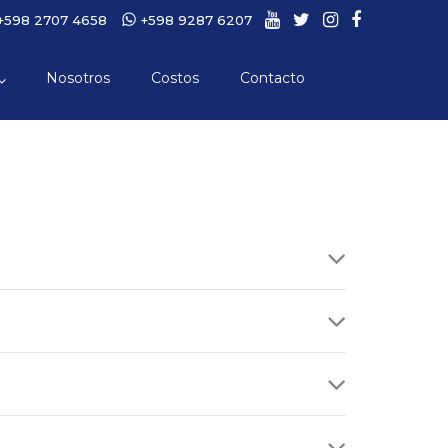
+598 2707 4658
+598 9287 6207
Nosotros
Costos
Contacto