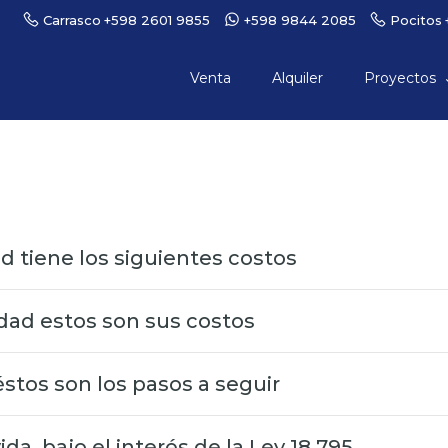
Carrasco
+598 2601 9855
+598 9844 2085
Pocitos
Venta
Alquiler
Proyectos
 tiene los siguientes costos
dad estos son sus costos
éstos son los pasos a seguir
a, bajo el interés de la Ley 18.795