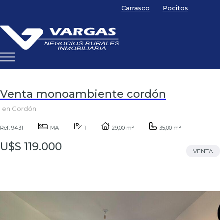
Carrasco
Pocitos
Venta monoambiente cordón
en Cordón
Ref: 9431
MA
1
29,00 m²
35,00 m²
U$S 119.000
VENTA