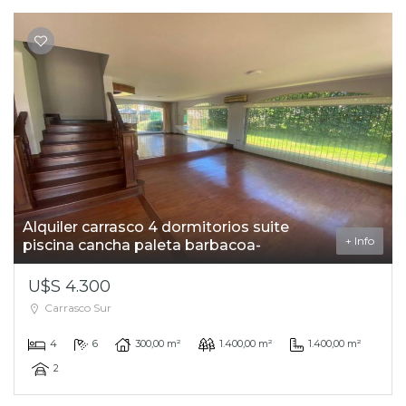
Alquiler carrasco 4 dormitorios suite
+ Info
piscina cancha paleta barbacoa-
U$S 4.300
Carrasco Sur
4
6
300,00 m²
1.400,00 m²
1.400,00 m²
2