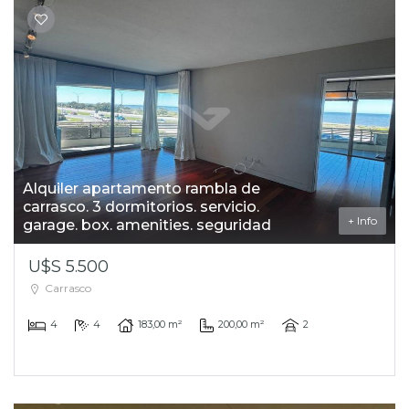
Alquiler apartamento rambla de
carrasco. 3 dormitorios. servicio.
+ Info
garage. box. amenities. seguridad
U$S 5.500
Carrasco
4
4
183,00 m²
200,00 m²
2