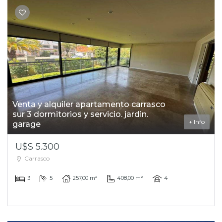
Venta y alquiler apartamento carrasco
sur 3 dormitorios y servicio. jardin.
+ Info
garage
U$S 5.300
Carrasco
3
5
257,00 m²
408,00 m²
4