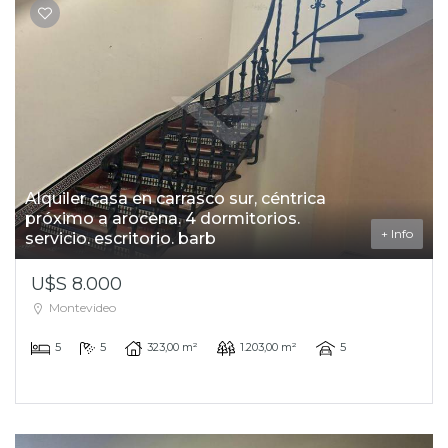
Alquiler casa en carrasco sur, céntrica
próximo a arocena. 4 dormitorios.
+ Info
servicio. escritorio. barb
U$S 8.000
Montevideo
5
5
323,00 m²
1.203,00 m²
5