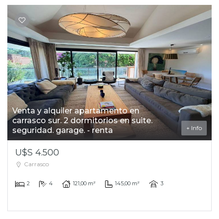
Venta y alquiler apartamento en
carrasco sur. 2 dormitorios en suite.
+ Info
seguridad. garage. - renta
U$S 4.500
Carrasco
2
4
121,00 m²
145,00 m²
3