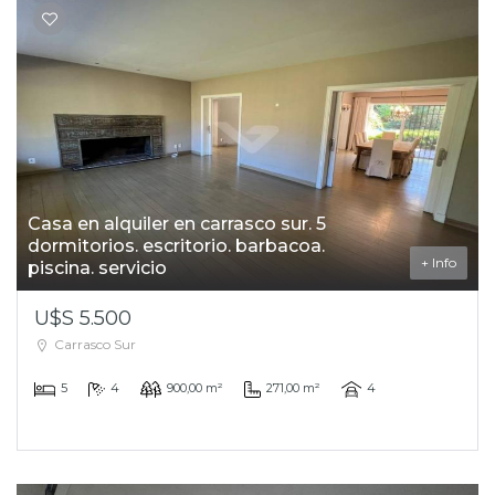
Casa en alquiler en carrasco sur. 5
dormitorios. escritorio. barbacoa.
+ Info
piscina. servicio
U$S 5.500
Carrasco Sur
5
4
900,00 m²
271,00 m²
4