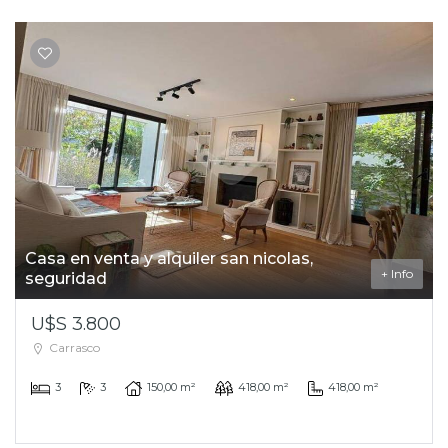
Casa en venta y alquiler san nicolas,
+ Info
seguridad
U$S 3.800
Carrasco
3
3
150,00 m²
418,00 m²
418,00 m²