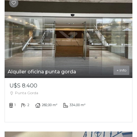
+ Info
Alquiler oficina punta gorda
U$S 8.400
Punta Gorda
1
2
282,00 m²
334,00 m²