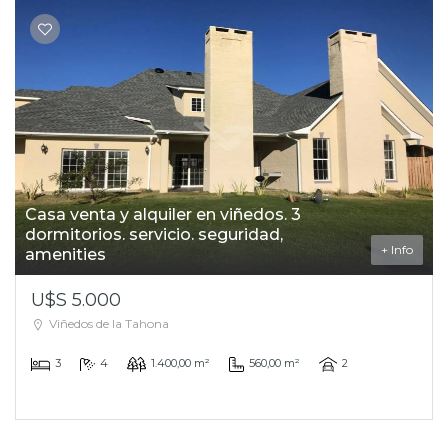
Casa venta y alquiler en viñedos. 3
dormitorios. servicio. seguridad,
+ Info
amenities
U$S 5.000
Viñedos de la Tahona
3
4
1.400,00 m²
560,00 m²
2