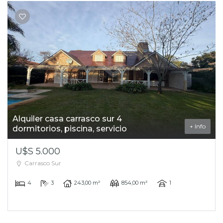
Alquiler casa carrasco sur 4
+ Info
dormitorios, piscina, servicio
U$S 5.000
Carrasco Sur
4
3
243,00 m²
854,00 m²
1